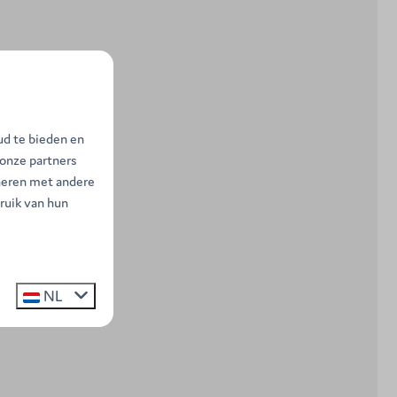
ud te bieden en
 onze partners
neren met andere
ruik van hun
NL