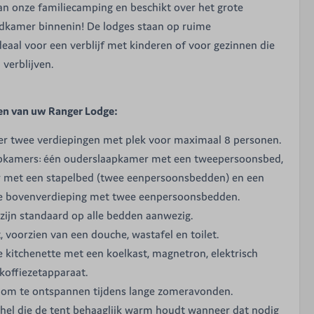
t van onze familiecamping en beschikt over het grote
adkamer binnenin! De lodges staan op ruime
eaal voor een verblijf met kinderen of voor gezinnen die
 verblijven.
en van uw Ranger Lodge:
ver twee verdiepingen met plek voor maximaal 8 personen.
apkamers: één ouderslaapkamer met een tweepersoonsbed,
 met een stapelbed (twee eenpersoonsbedden) en een
e bovenverdieping met twee eenpersoonsbedden.
ijn standaard op alle bedden aanwezig.
t, voorzien van een douche, wastafel en toilet.
e kitchenette met een koelkast, magnetron, elektrisch
koffiezetapparaat.
as om te ontspannen tijdens lange zomeravonden.
achel die de tent behaaglijk warm houdt wanneer dat nodig