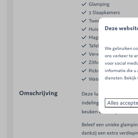
Glamping
3 Slaapkamers
Twee 1-persoonsbedde
Deze websit
Huisdieren toegestaan
Magnetron
Tafel
We gebruiken coo
Verwarming
ons verkeer te a
Zithoek
voor social med
informatie die u
Picknicktafel
diensten. Bekijk
Waterkoker
Omschrijving
Deze luxe Ranger Lodge 
Alles accept
indeling met een verdiepi
keuken en een pelletkach
Beleef een unieke glampin
dankzij een extra verdiepin