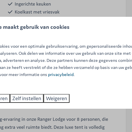
Ingerichte keuken
Koelkast met vriesvak
n
Koffiezetapparaat
e maakt gebruik van cookies
kies voor een optimale gebruikservaring, om gepersonaliseerde inho
nalyseren. Ook delen we informatie over uw gebruik van onze site met
ia, adverteren en analyse. Deze partners kunnen deze gegevens combi
 aan ze heeft verstrekt of die ze hebben verzameld op basis van uw geb
 voor meer informatie ons
privacybeleid
.
glampingtent voor 8 personen beschikt over een unieke
eren
Zelf instellen
Weigeren
ng, drie slaapkamers, eigen sanitair, een ingerichte
el.
g-ervaring in onze Ranger Lodge voor 8 personen, die
g extra veel ruimte biedt. Deze luxe tent is volledig