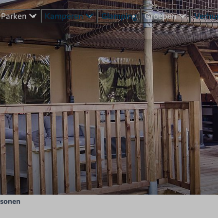
Parken
Kamperen
Glamping
Groepen
Verhu
rsonen