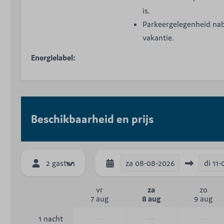
is.
Parkeergelegenheid nab
vakantie.
Energielabel:
Beschikbaarheid en prijs
za
08-08-2026
di
11-
2 gasten
vr
za
zo
7 aug
8 aug
9 aug
—
—
—
1 nacht