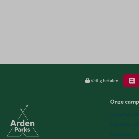
Veilig betalen
Onze camp
Arden Parks Pe
Arden Parks Ba
Arden Parks T