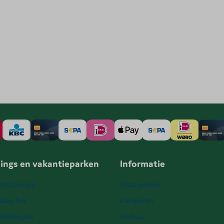
ings en vakantieparken
Informatie
tite Suisse
Onze parken
alse hei
Kamperen
ulderheyde
Verhuur