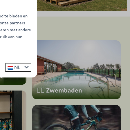
ud te bieden en
 onze partners
neren met andere
ruik van hun
NL
t
🏊‍♀️ Zwembaden