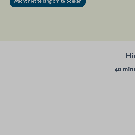
Wacht niet te lang om te boeken
Hi
40 minu