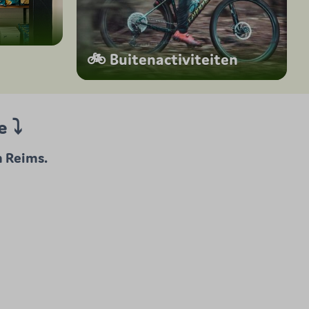
🚲 Buitenactiviteiten
e ⤵
n Reims.