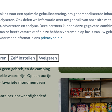
kies voor een optimale gebruikservaring, om gepersonaliseerde inho
nalyseren. Ook delen we informatie over uw gebruik van onze site met
ia, adverteren en analyse. Deze partners kunnen deze gegevens combi
 aan ze heeft verstrekt of die ze hebben verzameld op basis van uw geb
 voor meer informatie ons
privacybeleid
.
n succes te maken. Camping
eren
Zelf instellen
Weigeren
en speeltuin en een prachtige
🍴 Bar en restauran
en geen gebrek, en de camping
ekje waard zijn. Op een uurtje
de favoriete monument van
ante bezienswaardigheden!