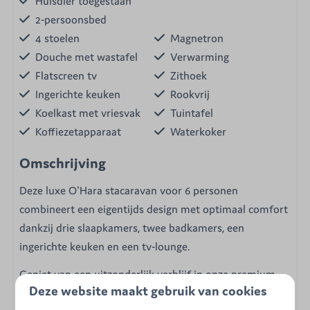
Huisdier toegestaan
2-persoonsbed
4 stoelen
Magnetron
Douche met wastafel
Verwarming
Flatscreen tv
Zithoek
Ingerichte keuken
Rookvrij
Koelkast met vriesvak
Tuintafel
Koffiezetapparaat
Waterkoker
Omschrijving
Deze luxe O'Hara stacaravan voor 6 personen
combineert een eigentijds design met optimaal comfort
dankzij drie slaapkamers, twee badkamers, een
ingerichte keuken en een tv-lounge.
Geniet van een uitzonderlijk verblijf in onze premium
Deze website maakt gebruik van cookies
O'Hara Luxe lodge. Deze moderne accommodatie