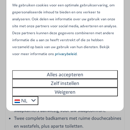
combineert een stijlvol, eigentijds design met een zeer
We gebruiken cookies voor een optimale gebruikservaring, om
warme en gezellige sfeer, en is geschikt voor maximaal 6
gepersonaliseerde inhoud te bieden en ons verkeer te
personen. Dankzij de efficiënte elektrische verwarming
analyseren. Ook delen we informatie over uw gebruik van onze
is het in elk seizoen de perfecte uitvalsbasis voor een
site met onze partners voor social media, adverteren en analyse.
heerlijke vakantie. De royale, lichte leefruimte en de
Deze partners kunnen deze gegevens combineren met andere
hoogwaardige voorzieningen garanderen optimaal
informatie die u aan ze heeft verstrekt of die ze hebben
verzameld op basis van uw gebruik van hun diensten. Bekijk
comfort en onvergetelijke momenten met elkaar.
voor meer informatie ons
privacybeleid
.
De belangrijkste kenmerken van deze accommodatie:
Alles accepteren
Drie comfortabele slaapkamers: één
Zelf instellen
ouderslaapkamer met een tweepersoonsbed en twee
Weigeren
extra slaapkamers met elk twee eenpersoonsbedden.
NL
Dekbedden en kussens zijn standaard in alle
slaapkamers aanwezig voor uw slaapcomfort.
Twee complete badkamers met ruime douchecabines
en wastafels, plus aparte toiletten.