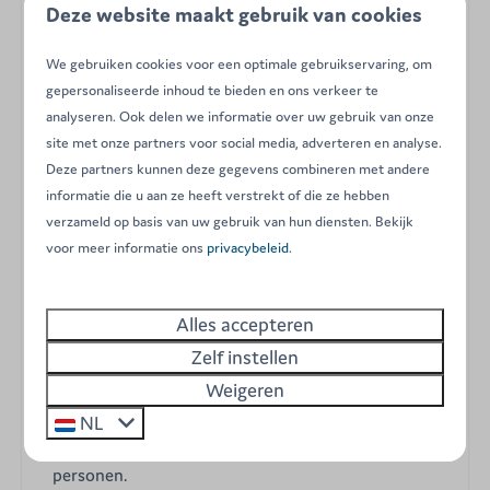
stacaravan. Deze moderne en lichte luxe accommodatie
Deze website maakt gebruik van cookies
is geschikt voor maximaal 6 personen en is gelegen op
een ruim, afgebakend perceel dat u optimale privacy
We gebruiken cookies voor een optimale gebruikservaring, om
biedt. Een idyllische uitvalsbasis voor een onvergetelijke
gepersonaliseerde inhoud te bieden en ons verkeer te
analyseren. Ook delen we informatie over uw gebruik van onze
vakantie met het gezin of met vrienden, waar luxe,
site met onze partners voor social media, adverteren en analyse.
comfort en rust naadloos samenkomen.
Deze partners kunnen deze gegevens combineren met andere
informatie die u aan ze heeft verstrekt of die ze hebben
verzameld op basis van uw gebruik van hun diensten. Bekijk
De belangrijkste kenmerken van uw Taos
voor meer informatie ons
privacybeleid
.
accommodatie:
Drie sfeervolle slaapkamers: één ouderslaapkamer
Alles accepteren
met een tweepersoonsbed, één slaapkamer met twee
Zelf instellen
eenpersoonsbedden en één slaapkamer met een
praktisch stapelbed.
Weigeren
Twee luxe badkamers en twee toiletten, wat zorgt
NL
voor maximaal comfort en privacy voor zes
personen.