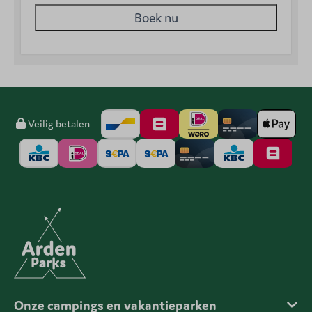
Boek nu
Veilig betalen
Onze campings en vakantieparken