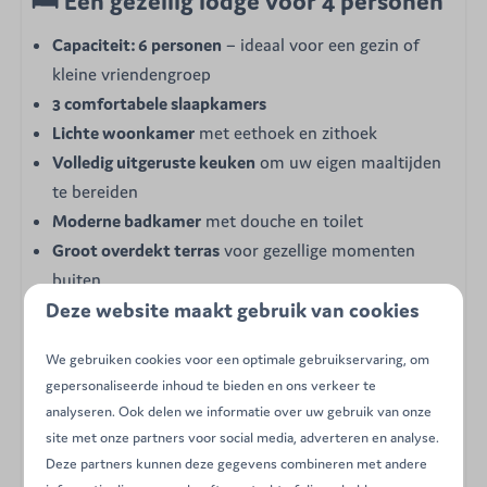
🛏 Een gezellig lodge voor 4 personen
Capaciteit: 6 personen
– ideaal voor een gezin of
kleine vriendengroep
3 comfortabele slaapkamers
Lichte woonkamer
met eethoek en zithoek
Volledig uitgeruste keuken
om uw eigen maaltijden
te bereiden
Moderne badkamer
met douche en toilet
Groot overdekt terras
voor gezellige momenten
buiten
Deze website maakt gebruik van cookies
We gebruiken cookies voor een optimale gebruikservaring, om
🌳 Volledige onderdompeling in de
gepersonaliseerde inhoud te bieden en ons verkeer te
natuur
analyseren. Ook delen we informatie over uw gebruik van onze
site met onze partners voor social media, adverteren en analyse.
Word wakker met het gezang van vogels, geniet van uw
Deze partners kunnen deze gegevens combineren met andere
koffie op het terras met uitzicht op het groen en ontdek