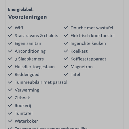
Energielabel:
Voorzieningen
Wifi
Douche met wastafel
Stacaravans & chalets
Elektrisch kooktoestel
Eigen sanitair
Ingerichte keuken
Airconditioning
Koelkast
3 Slaapkamers
Koffiezetapparaat
Huisdier toegestaan
Magnetron
Beddengoed
Tafel
Tuinmeubilair met parasol
Verwarming
Zithoek
Rookvrij
Tuintafel
Waterkoker
Toegang tot het gemeenschappelijke