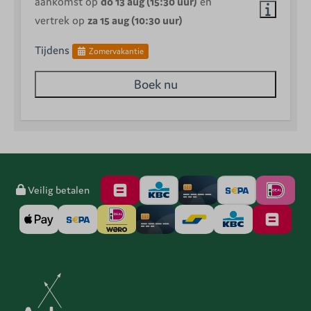
aankomst op
do 13 aug (15:30 uur)
en
vertrek op
za 15 aug (10:30 uur)
Tijdens
Zomervakantie
Boek nu
Veilig betalen