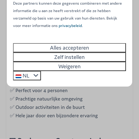
Deze partners kunnen deze gegevens combineren met andere
koffie op het terras met uitzicht op het groen en ontdek
informatie die u aan ze heeft verstrekt of die ze hebben
daarna de bossen en valleien van de Ardennen.
verzameld op basis van uw gebruik van hun diensten. Bekijk
‘s Avonds dineert u samen op het terras of ontspant u in
voor meer informatie ons
privacybeleid
.
uw gezellige lodge.
Alles accepteren
Zelf instellen
🚀 Waarom kiezen voor onze
Weigeren
Capetown Lodges?
NL
✅ Uniek en comfortabel verblijf
✅ Perfect voor 4 personen
✅ Prachtige natuurlijke omgeving
✅ Outdoor activiteiten in de buurt
✅ Hele jaar door een bijzondere ervaring