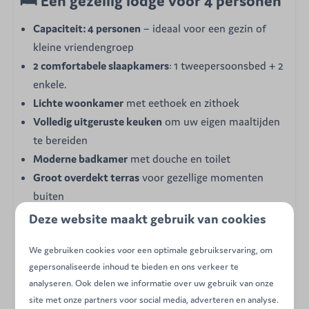
🛏 Een gezellig lodge voor 4 personen
Capaciteit: 4 personen
– ideaal voor een gezin of
kleine vriendengroep
2 comfortabele slaapkamers
: 1 tweepersoonsbed + 2
enkele.
Lichte woonkamer
met eethoek en zithoek
Volledig uitgeruste keuken
om uw eigen maaltijden
te bereiden
Moderne badkamer
met douche en toilet
Groot overdekt terras
voor gezellige momenten
buiten
Deze website maakt gebruik van cookies
We gebruiken cookies voor een optimale gebruikservaring, om
🌳 Volledige onderdompeling in de
gepersonaliseerde inhoud te bieden en ons verkeer te
natuur
analyseren. Ook delen we informatie over uw gebruik van onze
site met onze partners voor social media, adverteren en analyse.
Word wakker met het gezang van vogels, geniet van uw