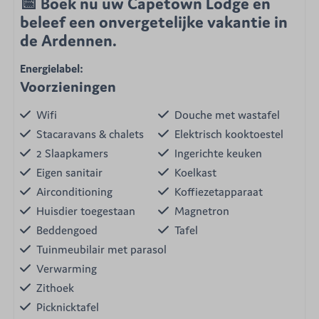
📅
Boek nu uw Capetown Lodge
en
beleef een onvergetelijke vakantie in
de Ardennen.
Energielabel:
Voorzieningen
Wifi
Douche met wastafel
Stacaravans & chalets
Elektrisch kooktoestel
2 Slaapkamers
Ingerichte keuken
Eigen sanitair
Koelkast
Airconditioning
Koffiezetapparaat
Huisdier toegestaan
Magnetron
Beddengoed
Tafel
Tuinmeubilair met parasol
Verwarming
Zithoek
Picknicktafel