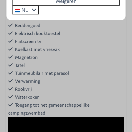
Weigeren
Geen wifi
Senseo-koffiezetapparaat
NL
Huisdier toegestaan
Beddengoed
Elektrisch kooktoestel
Flatscreen tv
Koelkast met vriesvak
Magnetron
Tafel
Tuinmeubilair met parasol
Verwarming
Rookvrij
Waterkoker
Toegang tot het gemeenschappelijke
campingzwembad