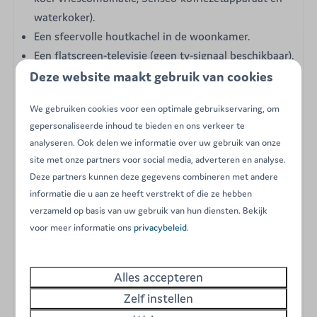
waterkoker).
Een sfeervolle houtkachel in de woonkamer.
Een flatscreen-televisie (geen tv-signaal beschikbaar).
Wifi-toegang op de camping (beperkte verbinding).
Deze website maakt gebruik van cookies
Een privéterras van hout met tuinmeubilair en weids
We gebruiken cookies voor een optimale gebruikservaring, om
uitzicht.
gepersonaliseerde inhoud te bieden en ons verkeer te
Een volledig rookvrije leefruimte.
analyseren. Ook delen we informatie over uw gebruik van onze
Eén parkeerplaats direct naast de chalet.
site met onze partners voor social media, adverteren en analyse.
Deze partners kunnen deze gegevens combineren met andere
Energielabel:
informatie die u aan ze heeft verstrekt of die ze hebben
Voorzieningen
verzameld op basis van uw gebruik van hun diensten. Bekijk
Tuin
voor meer informatie ons
privacybeleid
.
Vakantiehuis
Vaatwasmachine
Alles accepteren
2 Slaapkamers
Zelf instellen
Eigen sanitair