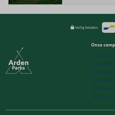
Veilig betalen
Onze camp
Arden Parks Pe
Arden Parks Ba
Arden Parks T
Arden Parks S
Landal Glampi
Landal Nature 