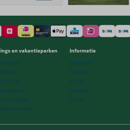
ings en vakantieparken
Informatie
tite Suisse
Onze parken
alse hei
Kamperen
ulderheyde
Verhuur
igny-L'Abbaye
Glamping
ng Neufchâteau
Contact
Parc Saint-Hubert