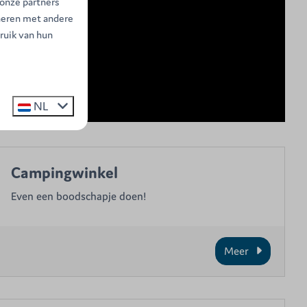
 onze partners
neren met andere
ruik van hun
NL
Campingwinkel
Even een boodschapje doen!
Meer