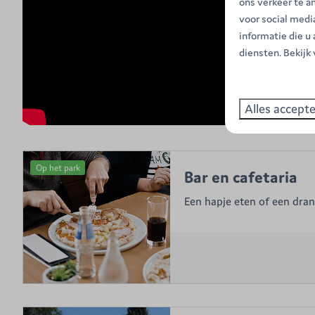
ons verkeer te a
voor social med
informatie die u
diensten. Bekijk
Alles accept
Op het park
Bar en cafetaria
Een hapje eten of een dran