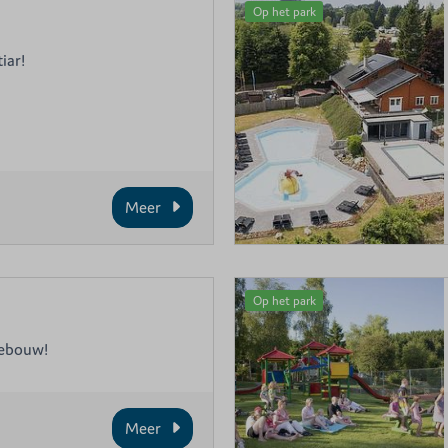
Op het park
iar!
Meer
Op het park
gebouw!
Meer