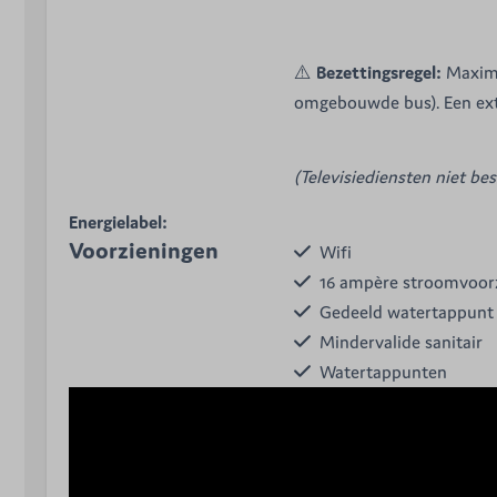
⚠️
Bezettingsregel:
Maxima
omgebouwde bus). Een extr
(Televisiediensten niet be
Energielabel:
Voorzieningen
Wifi
16 ampère stroomvoor
Gedeeld watertappunt
Mindervalide sanitair
Watertappunten