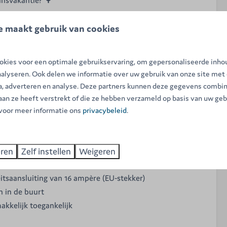
e maakt gebruik van cookies
peerplaatsen! Met hun
uitzonderlijke oppervlakte van 80
roene en zeer ruime omgeving om uw grote tent, caravan
zetten.
kies voor een optimale gebruikservaring, om gepersonaliseerde inho
nalyseren. Ook delen we informatie over uw gebruik van onze site met
ia, adverteren en analyse. Deze partners kunnen deze gegevens combi
ligheid van ons familiepark te waarborgen, zijn grote
 aan ze heeft verstrekt of die ze hebben verzameld op basis van uw geb
mes niet toegestaan in deze zone).
 voor meer informatie ons
privacybeleid
.
elen:
eren
Zelf instellen
Weigeren
veld voor maximale privacy
teitsaansluiting van 16 ampère (EU-stekker)
 in de buurt
akkelijk toegankelijk