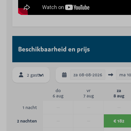
Beschikbaarheid en prijs
za
08-08-2026
ma
1
2 gasten
do
vr
za
6 aug
7 aug
8 aug
—
—
—
1 nacht
—
—
€ 182
2 nachten