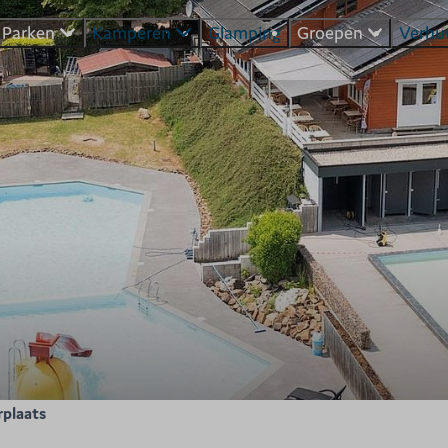
Parken
Kamperen
Glamping
Groepen
Verhu
plaats