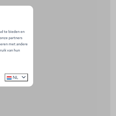
ud te bieden en
 onze partners
neren met andere
ruik van hun
NL