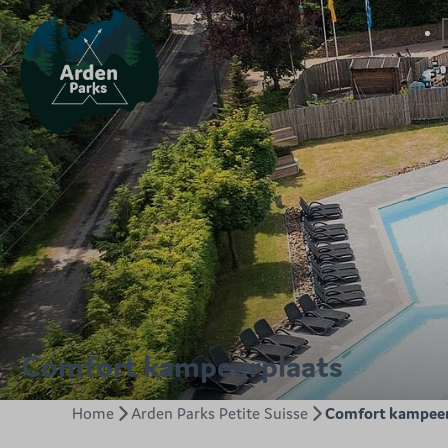
Comfort kampeerplaats
Home
Arden Parks Petite Suisse
Comfort kampeer