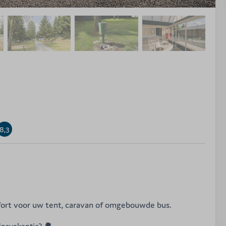
8,3
ort voor uw tent, caravan of omgebouwde bus.
insvakantie? 🌳