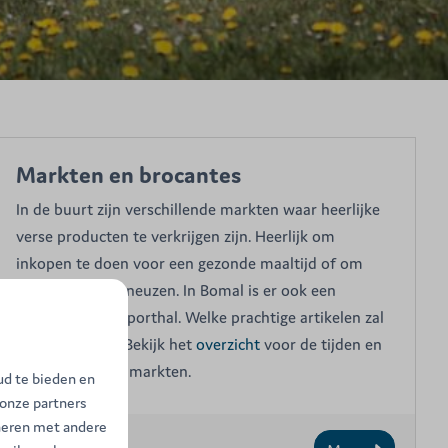
Markten en brocantes
In de buurt zijn verschillende markten waar heerlijke
verse producten te verkrijgen zijn. Heerlijk om
inkopen te doen voor een gezonde maaltijd of om
even te rond te neuzen. In Bomal is er ook een
Brocante in de sporthal. Welke prachtige artikelen zal
je daar vinden? Bekijk het
overzicht
voor de tijden en
plaatsen van de markten.
ud te bieden en
 onze partners
neren met andere