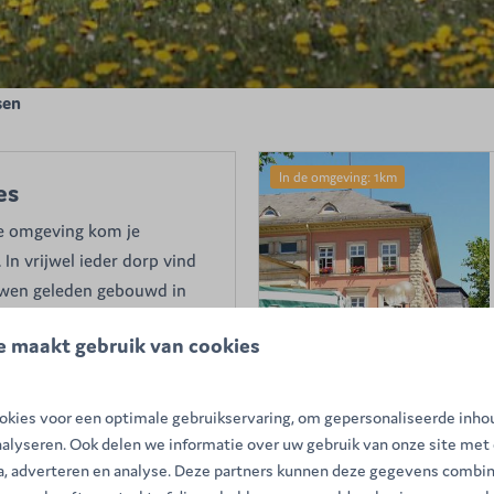
sen
In de omgeving: 1km
es
de omgeving kom je
In vrijwel ieder dorp vind
uwen geleden gebouwd in
ukwekkend zijn de
e maakt gebruik van cookies
 slachtoffers uit de
rlog.
kies voor een optimale gebruikservaring, om gepersonaliseerde inho
nalyseren. Ook delen we informatie over uw gebruik van onze site met
ia, adverteren en analyse. Deze partners kunnen deze gegevens combi