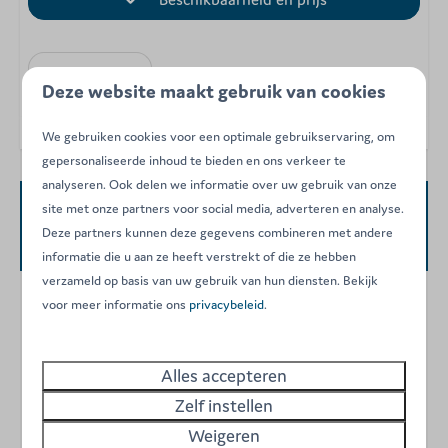
Omschrijving
Kaart
Deze website maakt gebruik van cookies
We gebruiken cookies voor een optimale gebruikservaring, om
gepersonaliseerde inhoud te bieden en ons verkeer te
analyseren. Ook delen we informatie over uw gebruik van onze
site met onze partners voor social media, adverteren en analyse.
Beschikbaarheid en prijs
Deze partners kunnen deze gegevens combineren met andere
informatie die u aan ze heeft verstrekt of die ze hebben
verzameld op basis van uw gebruik van hun diensten. Bekijk
voor meer informatie ons
privacybeleid
.
2 gasten
Alles accepteren
do
20-08-2026
zo
23-08-2026
Zelf instellen
wo
do
vr
Weigeren
19 aug
20 aug
21 aug