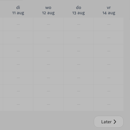
di
wo
do
vr
11 aug
12 aug
13 aug
14 aug
—
—
—
—
—
—
—
—
—
—
—
—
—
—
—
—
—
—
—
—
—
—
—
—
—
—
—
—
Later