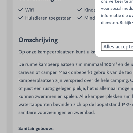
ons verkeer te a
voor social med
Wifi
Kindersanitair
informatie die u
Huisdieren toegestaan
Mindervalide sanitair
diensten. Bekijk
Omschrijving
Alles accept
Op onze kampeerplaatsen kunt u kamperen met eigen
De ruime kampeerplaatsen zijn minimaal 100m² en de ide
caravan of camper. Maak onbeperkt gebruik van de faci
kampeerplaatsen zijn verspreid over de hele camping. Of
of juist een rustig gelegen plekje, het is allemaal mogeli
kunnen zwemmen en spelen. Alle kampeerplekken zijn hu
watertappunten bevinden zich op de loopafstand 15-2- me
sanitaire voorzieningen en zwembad.
Sanitair gebouw: