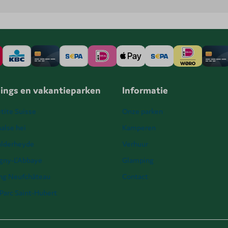
ings en vakantieparken
Informatie
tite Suisse
Onze parken
alse hei
Kamperen
ulderheyde
Verhuur
igny-L'Abbaye
Glamping
ng Neufchâteau
Contact
Parc Saint-Hubert