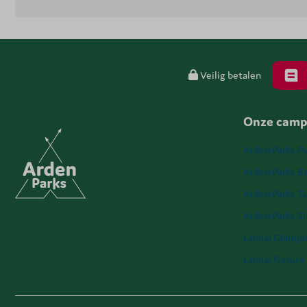
Veilig betalen
Onze camp
Arden Parks Pe
Arden Parks Ba
Arden Parks T
Arden Parks S
Landal Glampi
Landal Nature 