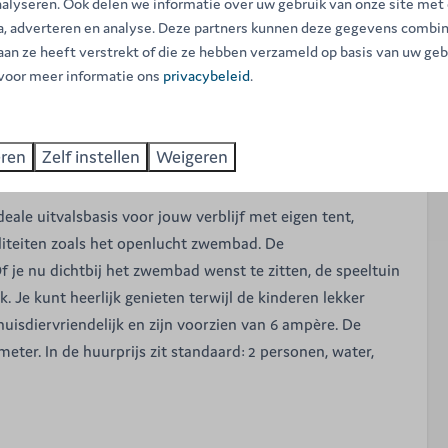
nalyseren. Ook delen we informatie over uw gebruik van onze site met
ia, adverteren en analyse. Deze partners kunnen deze gegevens combi
 aan ze heeft verstrekt of die ze hebben verzameld op basis van uw geb
Watertappunten
 voor meer informatie ons
privacybeleid
.
eren
Zelf instellen
Weigeren
 tent, caravan of camper.
ale uitvalsbasis voor jouw verblijf met eigen tent,
liteiten zoals het openlucht zwembad. De
 je nu dichtbij het zwembad wenst te zitten, de speeltuin
jk. Je kunt heerlijk genieten terwijl de kinderen lekker
isdiervriendelijk en zijn voorzien van 6 ampère. De
ter. In de huurprijs zit standaard: 2 personen, water,