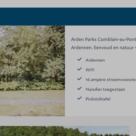
Arden Parks Comblain-au-Pont:
Ardennen. Eenvoud en natuur v
Ardennen
Wifi
16 ampère stroomvoorzie
Huisdier toegestaan
Picknicktafel