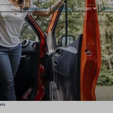
Parken
Kamperen
Glamping
Groepen
Verhu
ats