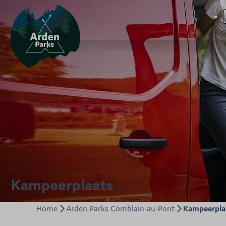
Kampeerplaats
Home
Arden Parks Comblain-au-Pont
Kampeerpla